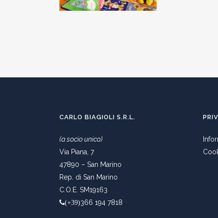
CARLO BIAGIOLI S.R.L.
PRI
(a socio unico)
Info
Via Piana, 7
Cook
47890 – San Marino
Rep. di San Marino
C.O.E. SM19163
366 194 7818
(+39)