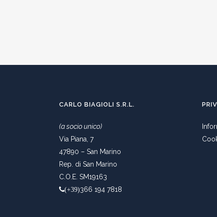
CARLO BIAGIOLI S.R.L.
PRI
(a socio unico)
Info
Via Piana, 7
Cook
47890 – San Marino
Rep. di San Marino
C.O.E. SM19163
366 194 7818
(+39)