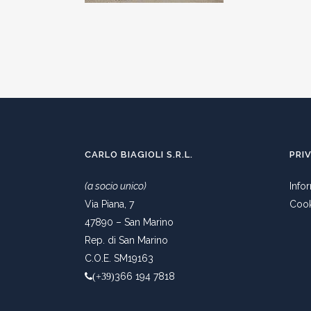
CARLO BIAGIOLI S.R.L.
PRI
(a socio unico)
Info
Via Piana, 7
Cook
47890 – San Marino
Rep. di San Marino
C.O.E. SM19163
366 194 7818
(+39)