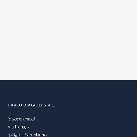
CARLO BIAGIOLI S.R.L.
(a socio unico)
Via Piana, 7
47890 – San Marino