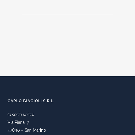
CARLO BIAGIOLI S.R.L.
(a socio unico)
Via Piana, 7
47890 – San Marino