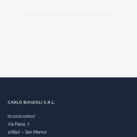
CARLO BIAGIOLI S.R.L.
(a socio unico)
Via Piana, 7
47890 – San Marino