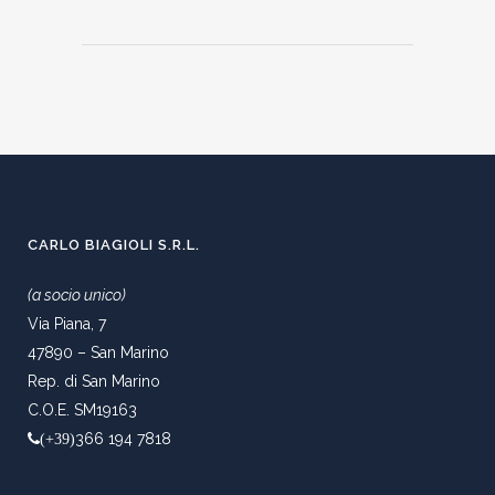
CARLO BIAGIOLI S.R.L.
(a socio unico)
Via Piana, 7
47890 – San Marino
Rep. di San Marino
C.O.E. SM19163
366 194 7818
(+39)