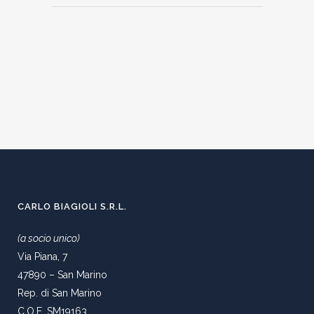
CARLO BIAGIOLI S.R.L.
(a socio unico)
Via Piana, 7
47890 – San Marino
Rep. di San Marino
C.O.E. SM19163