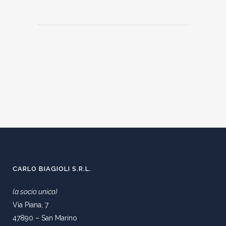
CARLO BIAGIOLI S.R.L.
(a socio unico)
Via Piana, 7
47890 – San Marino