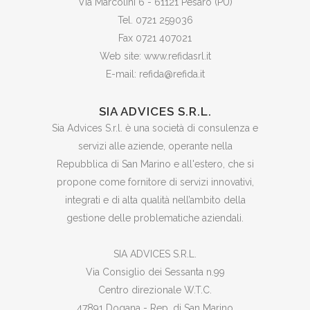
Via Marcolini 6 - 61121 Pesaro (PU)
Tel. 0721 259036
Fax 0721 407021
Web site: www.refidasrl.it
E-mail: refida@refida.it
SIA ADVICES S.R.L.
Sia Advices S.r.l. è una società di consulenza e
servizi alle aziende, operante nella
Repubblica di San Marino e all'estero, che si
propone come fornitore di servizi innovativi,
integrati e di alta qualità nell’ambito della
gestione delle problematiche aziendali.
SIA ADVICES S.R.L.
Via Consiglio dei Sessanta n.99
Centro direzionale W.T.C.
47891 Dogana - Rep. di San Marino