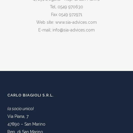
Tel. 0549 970630
Fax 0549 972971
Web site: www.sia-advices.com
E-mail: info@sia-advices.com
CARLO BIAGIOLI S.R.L.
(a socio unico)
Via Piana, 7
47890 – San Marino
Rep. di San Marino