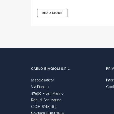
READ MORE
CARLO BIAGIOLI S.R.L.
PRI
(a socio unico)
Info
Via Piana, 7
Cook
47890 – San Marino
Rep. di San Marino
C.O.E. SM19163
366 194 7818
(+39)