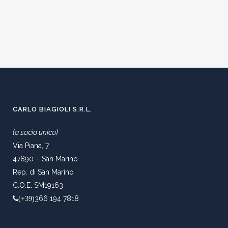
CARLO BIAGIOLI S.R.L.
(a socio unico)
Via Piana, 7
47890 – San Marino
Rep. di San Marino
C.O.E. SM19163
366 194 7818
(+39)