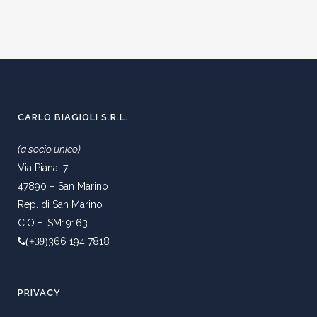
CARLO BIAGIOLI S.R.L.
(a socio unico)
Via Piana, 7
47890 – San Marino
Rep. di San Marino
C.O.E. SM19163
366 194 7818
(+39)
PRIVACY