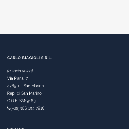
CARLO BIAGIOLI S.R.L.
(a socio unico)
Via Piana, 7
47890 – San Marino
Rep. di San Marino
C.O.E. SM19163
366 194 7818
(+39)