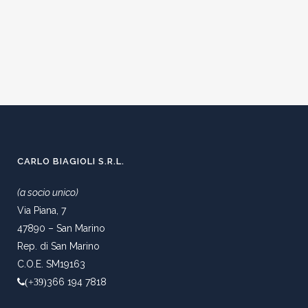
CARLO BIAGIOLI S.R.L.
(a socio unico)
Via Piana, 7
47890 – San Marino
Rep. di San Marino
C.O.E. SM19163
366 194 7818
(+39)