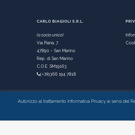
CARLO BIAGIOLI S.R.L.
PRI
(a socio unico)
Info
Via Piana, 7
Cook
47890 – San Marino
Rep. di San Marino
C.O.E. SM19163
366 194 7818
(+39)
Autorizzo al trattamento Informativa Privacy ai sensi de