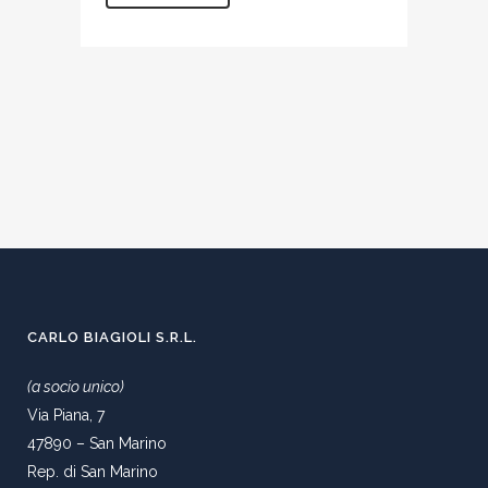
CARLO BIAGIOLI S.R.L.
(a socio unico)
Via Piana, 7
47890 – San Marino
Rep. di San Marino