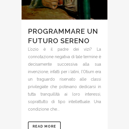
PROGRAMMARE UN
FUTURO SERENO
L’ozio è il padre dei vizi? La
connotazione negativa di tale termine è
decisamente successiva alla sua
invenzione, infatti per i latini, l’Otium era
un traguardo riservato alle classi
privilegiate che potevano dedicarsi in
tutta tranquillità ai loro interessi,
soprattutto di tipo intellettuale. Una
condizione che...
READ MORE