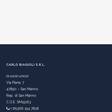
CARLO BIAGIOLI S.R.L.
(a socio unico)
Via Piana, 7
47890 – San Marino
Rep. di San Marino
C.O.E. SM19163
366 194 7818
(+39)