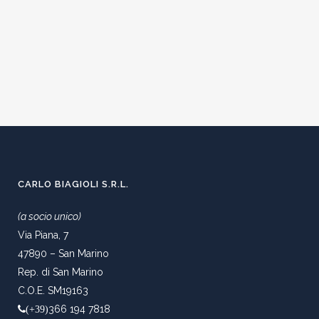
CARLO BIAGIOLI S.R.L.
(a socio unico)
Via Piana, 7
47890 – San Marino
Rep. di San Marino
C.O.E. SM19163
366 194 7818
(+39)