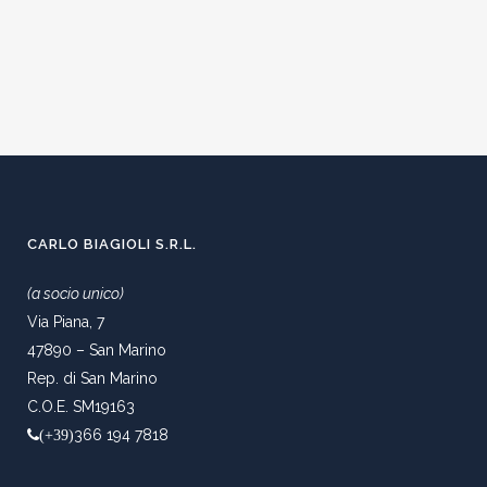
CARLO BIAGIOLI S.R.L.
(a socio unico)
Via Piana, 7
47890 – San Marino
Rep. di San Marino
C.O.E. SM19163
366 194 7818
(+39)