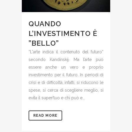
QUANDO
L’INVESTIMENTO È
”BELLO”
“L'arte indica il contenuto del futuro”
secondo Kandinskij. Ma l’arte può
essere anche un vero e proprio
investimento per il futuro. In periodi di
crisi e di difficoltà, infatti, si riducono le
spese, si cerca di scegliere meglio, si
evita il superfluo e chi può e...
READ MORE