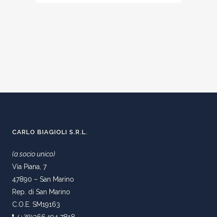
CARLO BIAGIOLI S.R.L.
(a socio unico)
Via Piana, 7
47890 – San Marino
Rep. di San Marino
C.O.E. SM19163
366 194 7818
(+39)