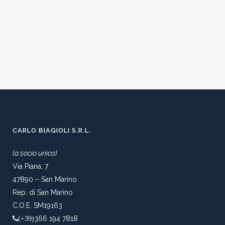
CARLO BIAGIOLI S.R.L.
(a socio unico)
Via Piana, 7
47890 – San Marino
Rep. di San Marino
C.O.E. SM19163
366 194 7818
(+39)