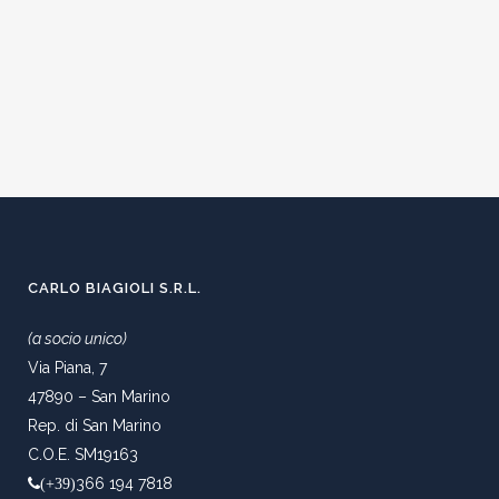
CARLO BIAGIOLI S.R.L.
(a socio unico)
Via Piana, 7
47890 – San Marino
Rep. di San Marino
C.O.E. SM19163
366 194 7818
(+39)