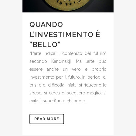
QUANDO
L’INVESTIMENTO È
”BELLO”
“L'arte indica il contenuto del futuro”
secondo Kandinskij. Ma l’arte può
essere anche un vero e proprio
investimento per il futuro. In periodi di
crisi e di difficoltà, infatti, si riducono le
spese, si cerca di scegliere meglio, si
evita il superfluo e chi può e...
READ MORE