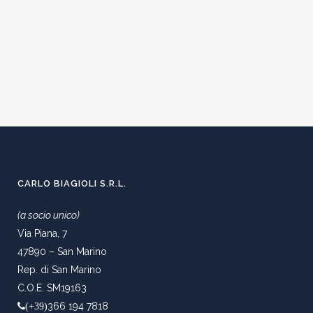
CARLO BIAGIOLI S.R.L.
(a socio unico)
Via Piana, 7
47890 – San Marino
Rep. di San Marino
C.O.E. SM19163
366 194 7818
(+39)