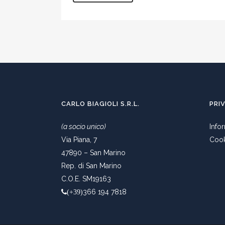
CARLO BIAGIOLI S.R.L.
PRI
(a socio unico)
Info
Via Piana, 7
Cook
47890 – San Marino
Rep. di San Marino
C.O.E. SM19163
366 194 7818
(+39)