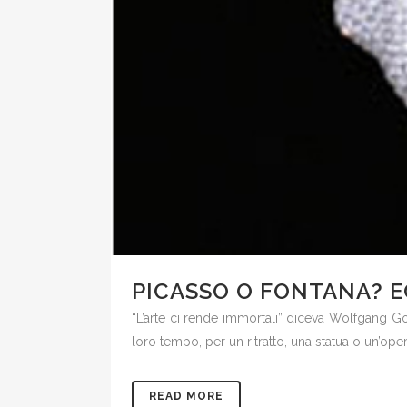
PICASSO O FONTANA? E
“L’arte ci rende immortali” diceva Wolfgang Goe
loro tempo, per un ritratto, una statua o un’ope
READ MORE