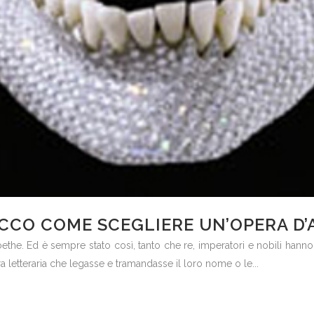
CCO COME SCEGLIERE UN’OPERA D’
the. Ed è sempre stato così, tanto che re, imperatori e nobili hanno 
ra letteraria che legasse e tramandasse il loro nome o le...