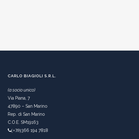
CARLO BIAGIOLI S.R.L.
(a socio unico)
Via Piana, 7
47890 – San Marino
Rep. di San Marino
C.O.E. SM19163
366 194 7818
(+39)