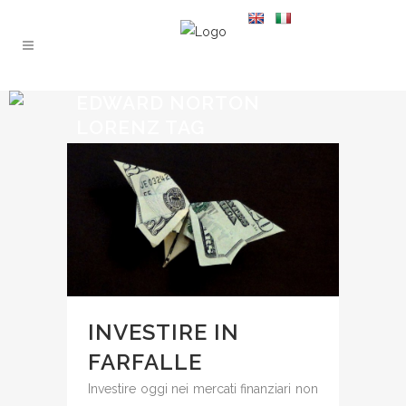
EDWARD NORTON
LORENZ TAG
INVESTIRE IN
FARFALLE
Investire oggi nei mercati finanziari non