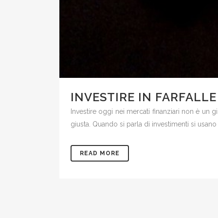
INVESTIRE IN FARFALLE
Investire oggi nei mercati finanziari non è un g
giusta. Quando si parla di investimenti si usan
READ MORE