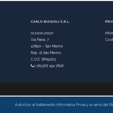
CARLO BIAGIOLI S.R.L.
PRI
(a socio unico)
Info
Via Piana, 7
Cook
47890 – San Marino
Rep. di San Marino
C.O.E. SM19163
366 194 7818
(+39)
Autorizzo al trattamento Informativa Privacy ai sensi de