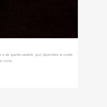
oni e da quante variabili può dipendere la scelta
he come...