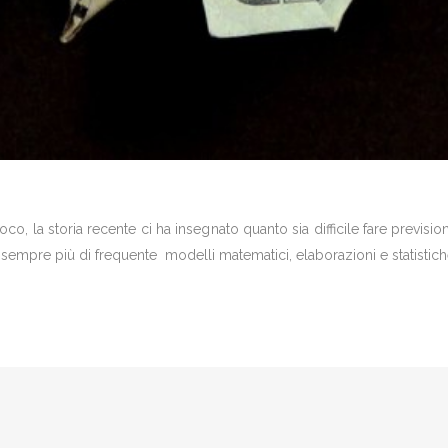
ioco, la storia recente ci ha insegnato quanto sia difficile fare previsi
o sempre più di frequente modelli matematici, elaborazioni e statistic