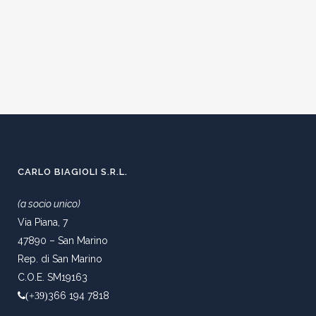
CARLO BIAGIOLI S.R.L.
(a socio unico)
Via Piana, 7
47890 – San Marino
Rep. di San Marino
C.O.E. SM19163
366 194 7818
(+39)