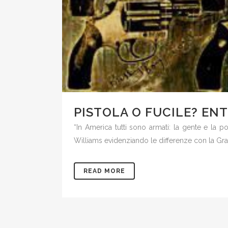
PISTOLA O FUCILE? EN
“In America tutti sono armati: la gente e la p
Williams evidenziando le differenze con la Gran
READ MORE