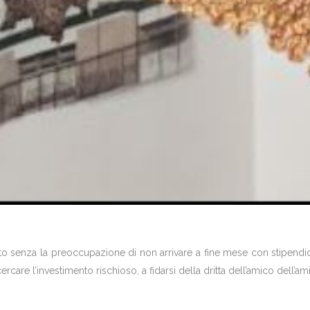
tutto senza la preoccupazione di non arrivare a fine mese con stipendi
are l’investimento rischioso, a fidarsi della dritta dell’amico dell’ami