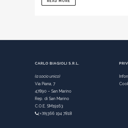
READ MORE
CARLO BIAGIOLI S.R.L.
PRI
(a socio unico)
Info
Via Piana, 7
Cook
47890 – San Marino
Rep. di San Marino
C.O.E. SM19163
366 194 7818
(+39)