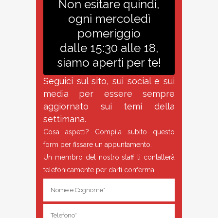
Non esitare quindi,
ogni mercoledì
pomeriggio
dalle 15:30 alle 18,
siamo aperti per te!
Seguici sul sito, sui social e sui
media per essere sempre
aggiornato sui temi della
settimana.
Cosa aspetti? Compila subito questo
form per fissare un appuntamento.
Un membro del nostro staff ti contatterà
telefonicamente per darti conferma!