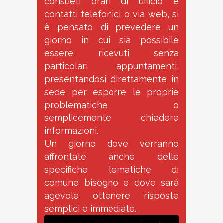
consueti orari di ufficio e
contatti telefonici o via web, si
è pensato di prevedere un
giorno in cui sia possibile
essere ricevuti senza
particolari appuntamenti,
presentandosi direttamente in
sede per esporre le proprie
problematiche o
semplicemente chiedere
informazioni.
Un giorno dove verranno
affrontate anche delle
specifiche tematiche di
comune bisogno e dove sarà
agevole ottenere risposte
semplici e immediate.