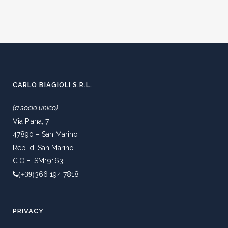
CARLO BIAGIOLI S.R.L.
(a socio unico)
Via Piana, 7
47890 – San Marino
Rep. di San Marino
C.O.E. SM19163
366 194 7818
(+39)
PRIVACY