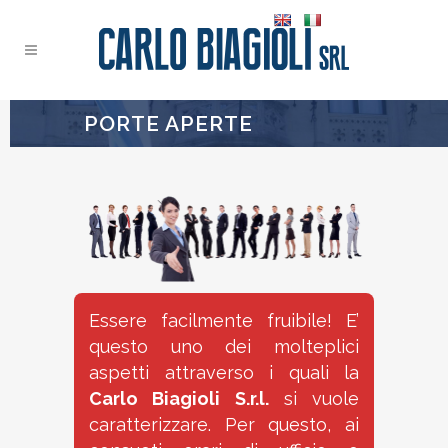
PORTE APERTE
Essere facilmente fruibile! E’
questo uno dei molteplici
aspetti attraverso i quali la
Carlo Biagioli S.r.l.
si vuole
caratterizzare. Per questo, ai