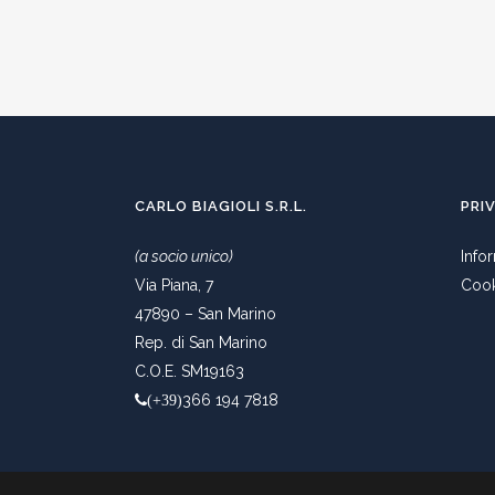
CARLO BIAGIOLI S.R.L.
PRI
(a socio unico)
Info
Via Piana, 7
Cook
47890 – San Marino
Rep. di San Marino
C.O.E. SM19163
366 194 7818
(+39)