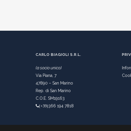
CARLO BIAGIOLI S.R.L.
PRI
(a socio unico)
Info
Via Piana, 7
Cook
47890 – San Marino
Rep. di San Marino
C.O.E. SM19163
366 194 7818
(+39)