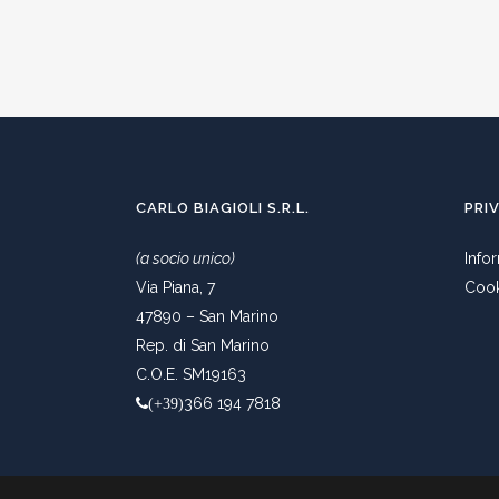
CARLO BIAGIOLI S.R.L.
PRI
(a socio unico)
Info
Via Piana, 7
Cook
47890 – San Marino
Rep. di San Marino
C.O.E. SM19163
366 194 7818
(+39)