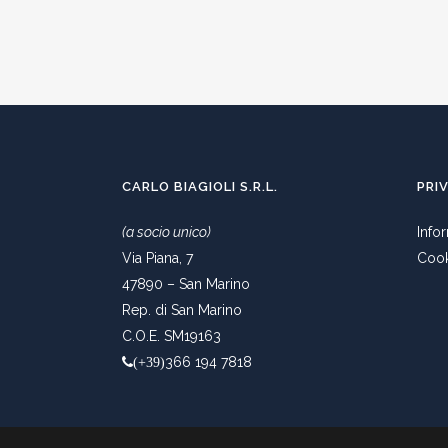
CARLO BIAGIOLI S.R.L.
PRI
(a socio unico)
Info
Via Piana, 7
Cook
47890 – San Marino
Rep. di San Marino
C.O.E. SM19163
366 194 7818
(+39)