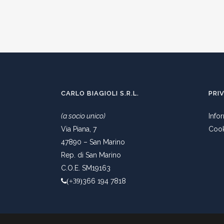
CARLO BIAGIOLI S.R.L.
PRI
(a socio unico)
Info
Via Piana, 7
Cook
47890 – San Marino
Rep. di San Marino
C.O.E. SM19163
366 194 7818
(+39)