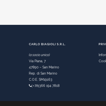
CARLO BIAGIOLI S.R.L.
PRI
(a socio unico)
Info
Via Piana, 7
Cook
47890 – San Marino
Rep. di San Marino
C.O.E. SM19163
366 194 7818
(+39)