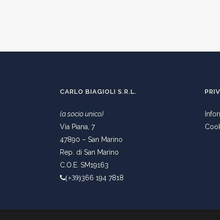
CARLO BIAGIOLI S.R.L.
PRI
(a socio unico)
Info
Via Piana, 7
Cook
47890 – San Marino
Rep. di San Marino
C.O.E. SM19163
366 194 7818
(+39)